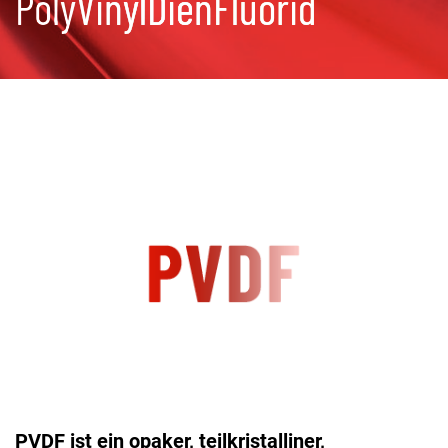
PolyVinylDienFluorid
PVDF ist ein opaker, teilkristalliner,